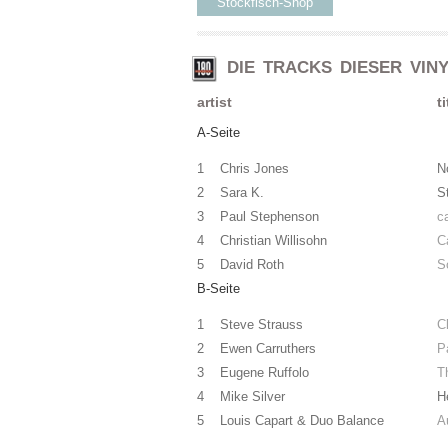
Stockfisch-Shop
DIE TRACKS DIESER VIN
artist
ti
A-Seite
1 Chris Jones
N
2 Sara K.
S
3 Paul Stephenson
c
4 Christian Willisohn
C
5 David Roth
S
B-Seite
1 Steve Strauss
C
2 Ewen Carruthers
P
3 Eugene Ruffolo
T
4 Mike Silver
H
5 Louis Capart & Duo Balance
A