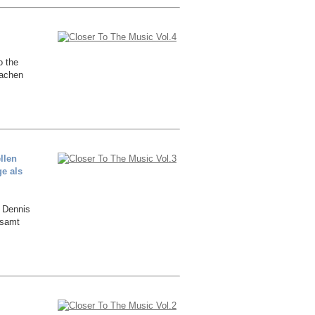
o the
machen
llen
e als
 Dennis
esamt