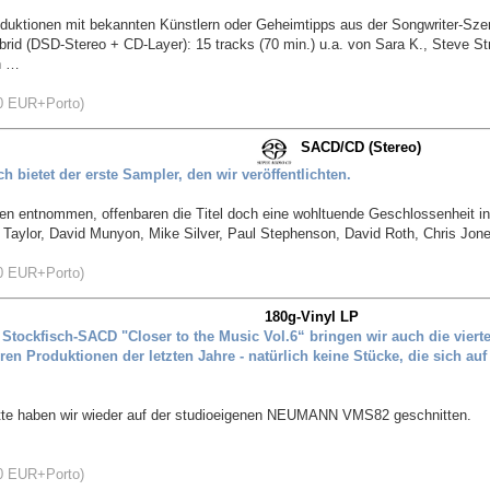
roduktionen mit bekannten Künstlern oder Geheimtipps aus der Songwriter-Sz
id (DSD-Stereo + CD-Layer): 15 tracks (70 min.) u.a. von Sara K., Steve St
n …
EUR+Porto)
SACD/CD (Stereo)
 bietet der erste Sampler, den wir veröffentlichten.
en entnommen, offenbaren die Titel doch eine wohltuende Geschlossenheit i
llan Taylor, David Munyon, Mike Silver, Paul Stephenson, David Roth, Chris Jo
EUR+Porto)
180g-Vinyl LP
Stockfisch-SACD "Closer to the Music Vol.6“ bringen wir auch die vierte
ren Produktionen der letzten Jahre - natürlich keine Stücke, die sich auf
latte haben wir wieder auf der studioeigenen NEUMANN VMS82 geschnitten.
EUR+Porto)