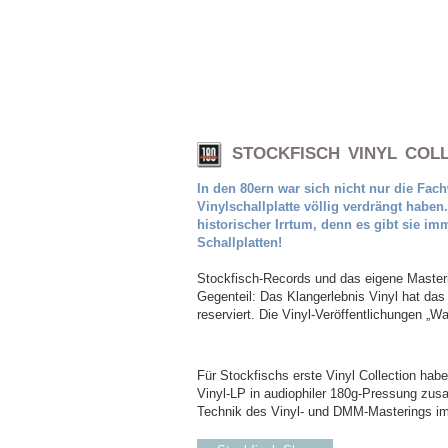
STOCKFISCH VINYL COLL
In den 80ern war sich nicht nur die Fach
Vinylschallplatte völlig verdrängt habe
historischer Irrtum, denn es gibt sie im
Schallplatten!
Stockfisch-Records und das eigene Master
Gegenteil: Das Klangerlebnis Vinyl hat da
reserviert. Die Vinyl-Veröffentlichungen „W
Für Stockfischs erste Vinyl Collection ha
Vinyl-LP in audiophiler 180g-Pressung zus
Technik des Vinyl- und DMM-Masterings im 