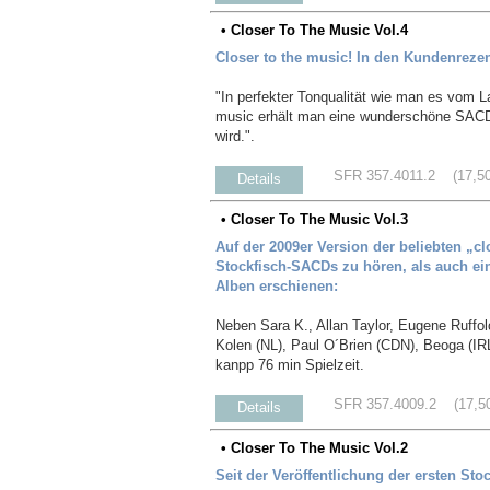
• Closer To The Music Vol.4
Closer to the music! In den Kundenrezen
"In perfekter Tonqualität wie man es vom L
music erhält man eine wunderschöne SACD
wird.".
SFR 357.4011.2 (17,50 
Details
• Closer To The Music Vol.3
Auf der 2009er Version der beliebten „c
Stockfisch-SACDs zu hören, als auch ein
Alben erschienen:
Neben Sara K., Allan Taylor, Eugene Ruff
Kolen (NL), Paul O´Brien (CDN), Beoga (IR
kanpp 76 min Spielzeit.
SFR 357.4009.2 (17,50 
Details
• Closer To The Music Vol.2
Seit der Veröffentlichung der ersten St