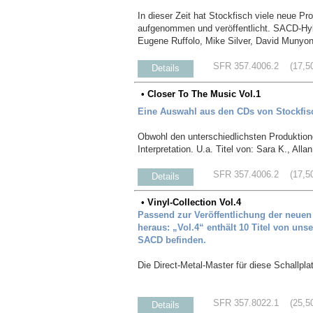
In dieser Zeit hat Stockfisch viele neue P
aufgenommen und veröffentlicht. SACD-Hybr
Eugene Ruffolo, Mike Silver, David Munyo
SFR 357.4006.2 (17,50 
Details
• Closer To The Music Vol.1
Eine Auswahl aus den CDs von Stockfisch
Obwohl den unterschiedlichsten Produktion
Interpretation. U.a. Titel von: Sara K., A
SFR 357.4006.2 (17,50 
Details
• Vinyl-Collection Vol.4
Passend zur Veröffentlichung der neuen 
heraus: „Vol.4“ enthält 10 Titel von unse
SACD befinden.
Die Direct-Metal-Master für diese Schallp
SFR 357.8022.1 (25,50 
Details