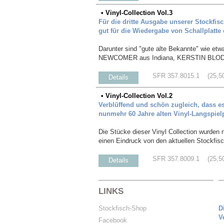
• Vinyl-Collection Vol.3
Für die dritte Ausgabe unserer Stockfis
gut für die Wiedergabe von Schallplatte 
Darunter sind "gute alte Bekannte" wie 
NEWCOMER aus Indiana, KERSTIN BLODIG 
SFR 357.8015.1 (25,50 
Details
• Vinyl-Collection Vol.2
Verblüffend und schön zugleich, dass 
nunmehr 60 Jahre alten Vinyl-Langspielp
Die Stücke dieser Vinyl Collection wurden 
einen Eindruck von den aktuellen Stockfis
SFR 357.8009.1 (25,50 
Details
LINKS
Stockfisch-Shop
D
V
Facebook