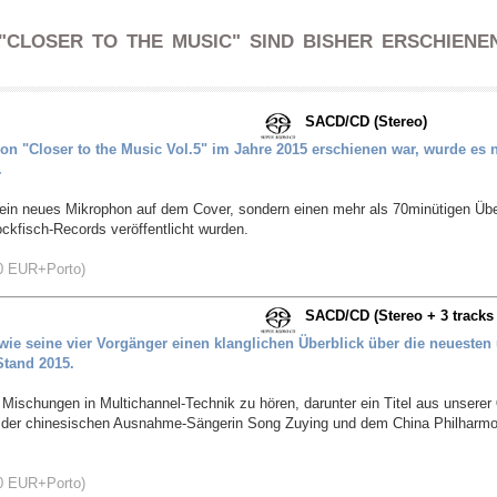
"CLOSER TO THE MUSIC" SIND BISHER ERSCHIENE
SACD/CD (Stereo)
on "Closer to the Music Vol.5" im Jahre 2015 erschienen war, wurde es n
.
ur ein neues Mikrophon auf dem Cover, sondern einen mehr als 70minütigen Übe
ckfisch-Records veröffentlicht wurden.
EUR+Porto)
SACD/CD (Stereo + 3 tracks 
 wie seine vier Vorgänger einen klanglichen Überblick über die neuesten
tand 2015.
Mischungen in Multichannel-Technik zu hören, darunter ein Titel aus unserer
it der chinesischen Ausnahme-Sängerin Song Zuying und dem China Philharmo
EUR+Porto)