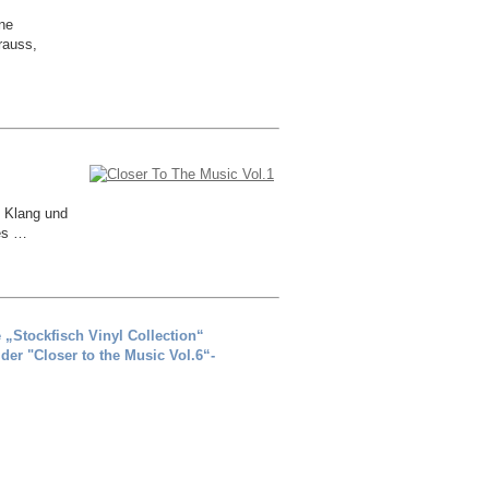
ene
rauss,
n Klang und
nes …
 „Stockfisch Vinyl Collection“
 der "Closer to the Music Vol.6“-