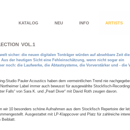
KATALOG
NEU
INFO
ARTISTS
ECTION VOL.1
welt sicher: die neuen digitalen Tonträger würden auf absehbare Zeit die
n. Aus der heutigen Sicht eine Fehleinschätzung, wenn nicht sogar ein
mer noch: die Laufwerke, die Abtastsysteme, die Vorverstärker und - die V
ing-Studio Pauler Acoustics haben dem vermeintlichen Trend nie nachgegebe
s Northeimer Label immer auch bewusst für ausgewählte Stockfisch-Recording
ater Falls“ von Sara K. und „Pearl Diver“ mit David Roth zeugen davon.
ben wir 10 besonders schöne Aufnahmen aus dem Stockfisch Repertoire der let
ammengestellt. Ausgestattet mit LP-Klappcover und Platz für zahlreiche inte
Beiblatt.