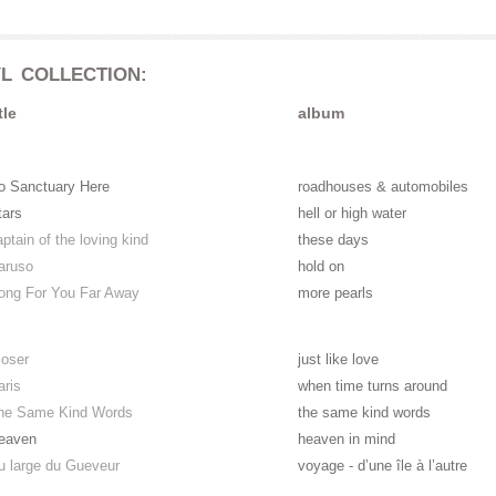
YL COLLECTION:
tle
album
o Sanctuary Here
roadhouses & automobiles
tars
hell or high water
aptain of the loving kind
these days
aruso
hold on
ong For You Far Away
more pearls
loser
just like love
aris
when time turns around
he Same Kind Words
the same kind words
eaven
heaven in mind
u large du Gueveur
voyage - d’une île à l’autre