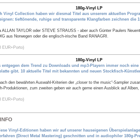
180g-Vinyl LP
ch Vinyl Collection haben wir diesmal Titel aus unserem aktuellen Pro
eignen: tieftönende, ruhige und transparente Klangfarben zeichnen die 1
etwa ALLAN TAYLOR oder STEVE STRAUSS - aber auch Günter Paulers Neuen
aus Norwegen oder die englisch-irische Band RANAGRI.
EUR+Porto)
180g-Vinyl LP
es entgegen dem Trend zu Downloads und mp3-Playern immer noch eine g
latte gibt. 10 aktuelle Titel mit bekannten und neuen Stockfisch-Künstl
nach den bewährten Auswahl-Kriterien der „closer to the music“-Sampler zusa
ch-Produktionen, zum zweiten geben wir auch gerne einen Ausblick auf Alben
EUR+Porto)
INFO
iese Vinyl-Editionen haben wir auf unserer hauseigenen Überspielan
erfahren (Direct Metal Mastering) geschnitten und in audiophiler 180g-Pr