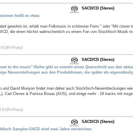
SACD/CD (Stereo)
sionen heißt es etwa:
abel gewohnt ist, erhält man Folkmusic in schönster Form." oder "Mit closer t
/CD, die einen höchst wahrscheinlich zu einem Fan von Stockfisch Musik 
EUR+Porto)
SACD/CD (Stereo)
loser to the music“-Reihe gibt es sowohl einen Querschnitt aus den aktue
ige Neuvorstellungen aus den Produktionen, die später als eigenständig
olo und David Munyon findet man daher auch Stockfisch-Neuentdeckungen wie
L), Carl Cleves & Parissa Bouas (AUS), und einige mehr - 18 tracks mit insg
EUR+Porto)
SACD/CD (Stereo)
ockfisch Sampler-SACD sind zwei Jahre verstrichen.