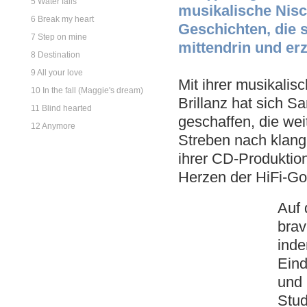
5 Water falls
musikalische Nisch
6 Break my heart
Geschichten, die si
7 Step on mine
mittendrin und er
8 Destination
9 All your love
Mit ihrer musikalis
10 In the fall (Maggie's dream)
Brillanz hat sich 
11 Blind hearted
geschaffen, die wei
12 Anymore
Streben nach klangl
ihrer CD-Produktion
Herzen der HiFi-Go
Auf 
brav
inde
Eind
und 
Stud