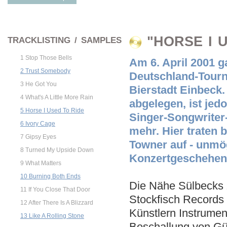
"HORSE I U
TRACKLISTING / SAMPLES
1 Stop Those Bells
Am 6. April 2001 g
2 Trust Somebody
Deutschland-Tourn
3 He Got You
Bierstadt Einbeck.
4 What's A Little More Rain
abgelegen, ist jed
5 Horse I Used To Ride
Singer-Songwriter
6 Ivory Cage
mehr. Hier traten 
7 Gipsy Eyes
Towner auf - unmö
8 Turned My Upside Down
Konzertgeschehens
9 What Matters
10 Burning Both Ends
Die Nähe Sülbecks 
11 If You Close That Door
Stockfisch Records
12 After There Is A Blizzard
Künstlern Instrumen
13 Like A Rolling Stone
Beschallung von Gü