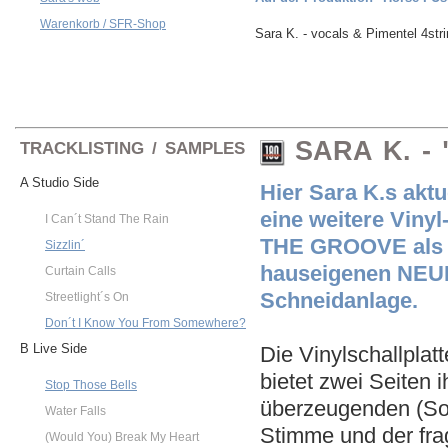
Warenkorb / SFR-Shop
Sara K. - vocals & Pimentel 4stri
SARA K. -
TRACKLISTING / SAMPLES
A Studio Side
Hier Sara K.s aktu
eine weitere Viny
I Can´t Stand The Rain
THE GROOVE als au
Sizzlin´
hauseigenen NEUM
Curtain Calls
Schneidanlage.
Streetlight´s On
Don´t I Know You From Somewhere?
B Live Side
Die Vinylschallplat
bietet zwei Seiten 
Stop Those Bells
überzeugenden (Solo
Water Falls
Stimme und der frag
(Would You) Break My Heart