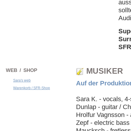
auss
soll
Audi
Sup
Sur
SFR 
MUSIKER
WEB / SHOP
Sara's web
Auf der Produktion
Warenkorb / SFR-Shop
Sara K. - vocals, 4-
Dunlap - guitar / Ch
Hrolfur Vagnsson - 
Zepf - electric bas
Maucksch - fretles