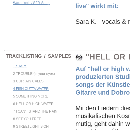
Warenkorb / SFR-Shop
live" wirkt mit:
Sara K. - vocals & 
"HELL OR 
TRACKLISTING / SAMPLES
1 STARS
Auf "hell or high
2 TROUBLE (in your eyes)
produzierten Studi
3 CURTAIN CALLS
songs der Künstle
4 FISH OUTTA WATER
Gitarre und Dobro
5 SOMETHING MORE
6 HELL OR HIGH WATER
Mit den Liedern di
7 I CAN'T STAND THE RAIN
musikalischen Kosmo
8 SET YOU FREE
mutig, geht dahin w
9 STREETLIGHT'S ON