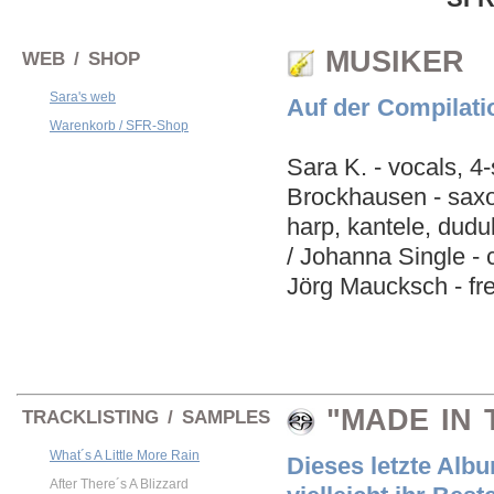
MUSIKER
WEB / SHOP
Sara's web
Auf der Compilati
Warenkorb / SFR-Shop
Sara K. - vocals, 4-
Brockhausen - saxo
harp, kantele, dud
/ Johanna Single - 
Jörg Maucksch - fre
"MADE IN 
TRACKLISTING / SAMPLES
What´s A Little More Rain
Dieses letzte Albu
After There´s A Blizzard