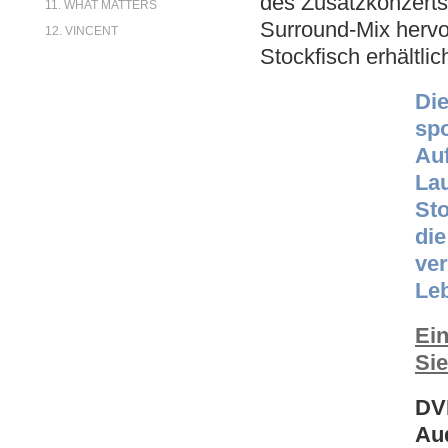
des Zusatzkonzerts 
11. WHAT MATTERS
Surround-Mix hervo
12. VINCENT
Stockfisch erhältlic
Die
sp
Auf
La
Sto
die
ver
Le
Ein
Sie
DV
Aud