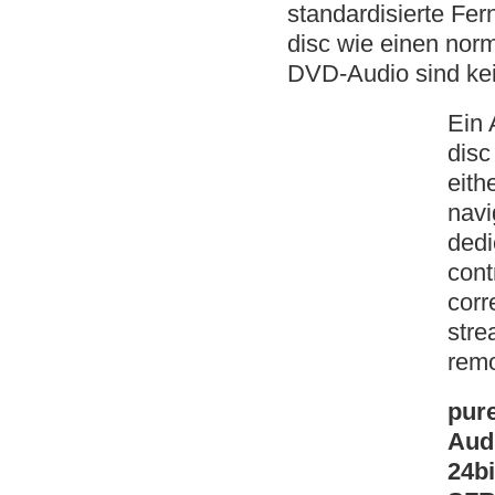
standardisierte Fer
disc wie einen nor
DVD-Audio sind ke
Ein 
disc
eith
navi
dedi
cont
corr
stre
remo
pure
Audi
24b