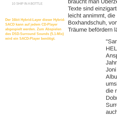
braucht man Überze
10 SHIP IN A BOTTLE
Texte sind einzigart
leicht annimmt, die
Der 16bit Hybrid-Layer dieser Hybrid-
Boxhandschuh, von 
SACD kann auf jedem CD-Player
Träume befördern l
abgespielt werden. Zum Abspielen
des DSD-Surround Sounds (5.1-Mix)
wird ein SACD-Player benötigt.
"Sar
HEL
Ansp
Jahr
Joni
Albu
umsi
die 
Dobr
Surr
auch