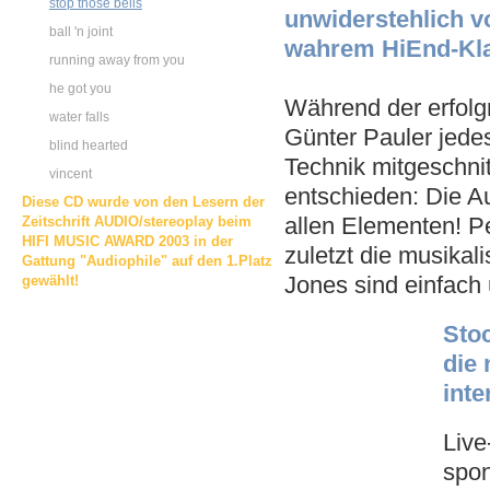
stop those bells
unwiderstehlich vo
ball 'n joint
wahrem HiEnd-Kla
running away from you
he got you
Während der erfolgr
water falls
Günter Pauler jedes
blind hearted
Technik mitgeschni
vincent
entschieden: Die A
Diese CD wurde von den Lesern der
allen Elementen! P
Zeitschrift AUDIO/stereoplay beim
HIFI MUSIC AWARD 2003 in der
zuletzt die musikal
Gattung "Audiophile" auf den 1.Platz
Jones sind einfach
gewählt!
Stoc
die 
inte
Live
spon