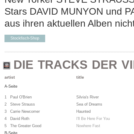
Stars DAVID MUNYON und PA
aus ihren aktuellen Alben nicht
Stockfisch-Shop
DIE TRACKS DER VI
artist
title
A-Seite
1 Paul O'Brien
Silvia's River
2 Steve Strauss
Sea of Dreams
3 Carrie Newcomer
Haunted
4 David Roth
I'll Be Here For You
5 The Greater Good
Nowhere Fast
B-Seite