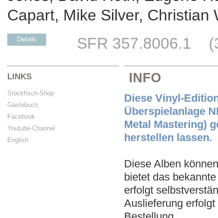
Capart, Mike Silver, Christian
SFR 357.8006.1 (31
Details
INFO
LINKS
Stockfisch-Shop
Diese Vinyl-Editio
Gästebuch
Überspielanlage 
Facebook
Metal Mastering) g
Youtube-Channel
herstellen lassen.
English
Diese Alben können 
bietet das bekannt
erfolgt selbstverst
Auslieferung erfolg
Bestellung.