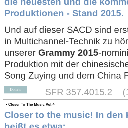
die neuesten und die komm
Produktionen - Stand 2015.
Und auf dieser SACD sind er
in Multichannel-Technik zu hör
unserer
Grammy 2015
-nomin
Produktion mit der chinesis
Song Zuying und dem China P
SFR 357.4015.2 (17
Details
• Closer To The Music Vol.4
Closer to the music! In de
heißt es etwa: