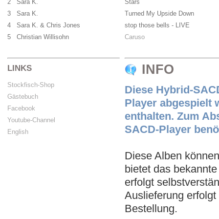
2 Sara K.
Stars
3 Sara K.
Turned My Upside Down
4 Sara K. & Chris Jones
stop those bells - LIVE
5 Christian Willisohn
Caruso
INFO
LINKS
Stockfisch-Shop
Diese Hybrid-SAC
Gästebuch
Player abgespielt 
Facebook
enthalten. Zum Ab
Youtube-Channel
SACD-Player benöt
English
Diese Alben können 
bietet das bekannt
erfolgt selbstverst
Auslieferung erfolg
Bestellung.