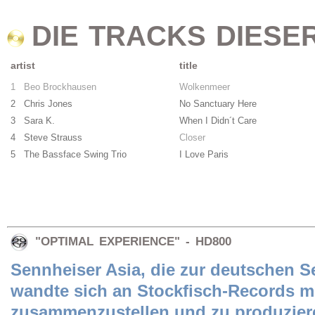
DIE TRACKS DIESE
artist
title
1 Beo Brockhausen
Wolkenmeer
2 Chris Jones
No Sanctuary Here
3 Sara K.
When I Didn´t Care
4 Steve Strauss
Closer
5 The Bassface Swing Trio
I Love Paris
"OPTIMAL EXPERIENCE" - HD800
Sennheiser Asia, die zur deutschen 
wandte sich an Stockfisch-Records mi
zusammenzustellen und zu produzieren