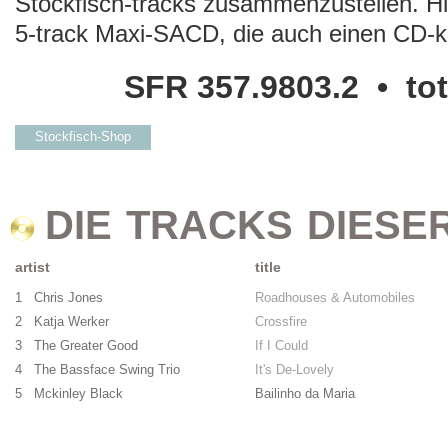
Stockfisch-tracks zusammenzustellen. Hie
5-track Maxi-SACD, die auch einen CD-k
SFR 357.9803.2 • tot
Stockfisch-Shop
DIE TRACKS DIESE
artist
title
1 Chris Jones
Roadhouses & Automobiles
2 Katja Werker
Crossfire
3 The Greater Good
If I Could
4 The Bassface Swing Trio
It's De-Lovely
5 Mckinley Black
Bailinho da Maria