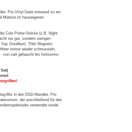
ler. Pro Vinyl-Seite entstand so ein
M-Matrize im hauseigenen
die Cole Porter-Stücke (z.B. Night
icht nur gut, sondern swingen
e Say Goodbye). Thilo Wagners
n Hörer immer wieder schmunzeln,
 von zart gehaucht bis fortissimo-
 Set)
riert
rgriffen!
Analog-Mix in den DSD-Wandler. Pro
atenstrom, der anschließend für den
enüberspielstudio verwendet wurde.