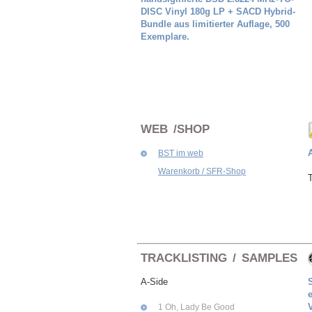
DISC Vinyl 180g LP + SACD Hybrid-
Bundle aus limitierter Auflage, 500
Exemplare.
WEB /SHOP
BST im web
Warenkorb / SFR-Shop
T
TRACKLISTING / SAMPLES
A-Side
1 Oh, Lady Be Good