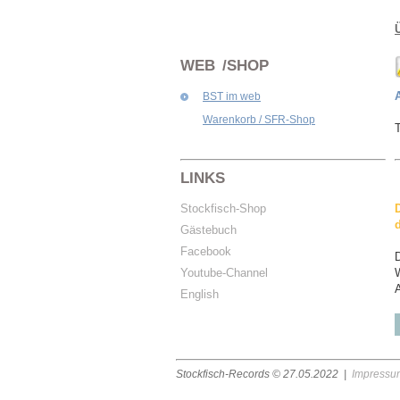
WEB /SHOP
BST im web
Warenkorb / SFR-Shop
T
LINKS
Stockfisch-Shop
Gästebuch
Facebook
Youtube-Channel
A
English
Stockfisch-Records ©
27.05.2022
|
Impressu