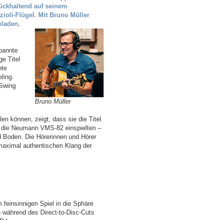
ückhaltend auf seinem
ioli-Flügel. Mit Bruno Müller
eladen.
spannte
e Titel
hte
ling.
 Swing
Bruno Müller
n können, zeigt, dass sie die Titel
d die Neumann VMS-82 einspielten –
d Boden. Die Hörerinnen und Hörer
maximal authentischen Klang der
 feinsinnigen Spiel in die Sphäre
n während des Direct-to-Disc-Cuts