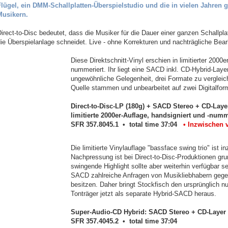
Flügel, ein DMM-Schallplatten-Überspielstudio und die in vielen Jahren
Musikern.
irect-to-Disc bedeutet, dass die Musiker für die Dauer einer ganzen Schallplat
ie Überspielanlage schneidet. Live - ohne Korrekturen und nachträgliche Bear
Diese Direktschnitt-Vinyl erschien in limitierter 2000e
nummeriert. Ihr liegt eine SACD inkl. CD-Hybrid-Layer
ungewöhnliche Gelegenheit, drei Formate zu vergleic
Quelle stammen und unbearbeitet auf zwei Digitalfor
Direct-to-Disc-LP (180g) + SACD Stereo + CD-Laye
limitierte 2000er-Auflage, handsigniert und -numm
SFR 357.8045.1 • total time 37:04
• Inzwischen ve
Die limitierte Vinylauflage "bassface swing trio" ist i
Nachpressung ist bei Direct-to-Disc-Produktionen gr
swingende Highlight sollte aber weiterhin verfügbar 
SACD zahlreiche Anfragen von Musikliebhabern gegebe
besitzen. Daher bringt Stockfisch den ursprünglich 
Tonträger jetzt als separate Hybrid-SACD heraus.
Super-Audio-CD Hybrid: SACD Stereo + CD-Layer
SFR 357.4045.2 • total time 37:04