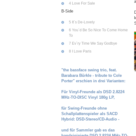
a
4 Love For Sale
B-Side
D
5 It´s De-Lovely
S
6 You´d Be So Nice To Come Home
To
7 Ev´ry Time We Say Godbye
8 I Love Paris
"the bassface swing trio, feat.
Barabara Bürkle - tribute to Cole
Porter" erschien in drei Varianten:
Für Vinyl-Freunde als DSD 2.8224
MHz-TO-DISC Vinyl 180g LP,
für Swing-Freunde ohne
Schallplattenspieler als SACD
Hybrid: DSD-Stereo/CD-Audio -
und für Sammler gab es das
handsiginierte DSD 2.8224 MHz-TO-