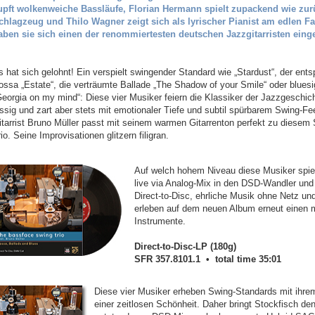
upft wolkenweiche Bassläufe, Florian Hermann spielt zupackend wie zur
chlagzeug und Thilo Wagner zeigt sich als lyrischer Pianist am edlen Faz
aben sie sich einen der renommiertesten deutschen Jazzgitarristen eing
s hat sich gelohnt! Ein verspielt swingender Standard wie „Stardust“, der ent
ossa „Estate“, die verträumte Ballade „The Shadow of your Smile“ oder bluesig
Georgia on my mind“: Diese vier Musiker feiern die Klassiker der Jazzgeschic
ässig und zart aber stets mit emotionaler Tiefe und subtil spürbarem Swing-Fee
itarrist Bruno Müller passt mit seinem warmen Gitarrenton perfekt zu diesem
io. Seine Improvisationen glitzern filigran.
Auf welch hohem Niveau diese Musiker spiele
live via Analog-Mix in den DSD-Wandler un
Direct-to-Disc, ehrliche Musik ohne Netz un
erleben auf dem neuen Album erneut einen 
Instrumente.
Direct-to-Disc-LP (180g)
SFR 357.8101.1 • total time 35:01
Diese vier Musiker erheben Swing-Standards mit ihrem
einer zeitlosen Schönheit. Daher bringt Stockfisch de