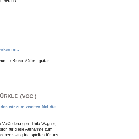
D heraus.
irken mit:
rums / Bruno Müller - guitar
ÜRKLE (VOC.)
uden wir zum zweiten Mal die
e Veränderungen: Thilo Wagner,
 sich für diese Aufnahme zum
sface swing trio spielten für uns