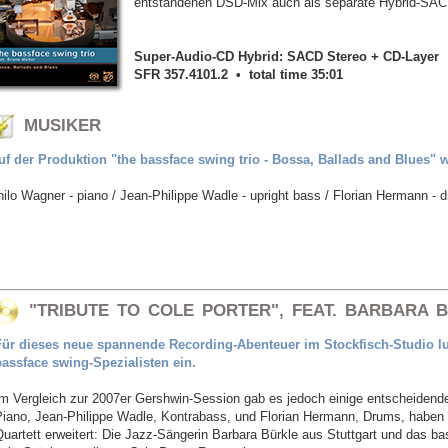
entstandenen DSD-Mix auch als separate Hybrid-SAC
Super-Audio-CD Hybrid: SACD Stereo + CD-Layer
SFR 357.4101.2 • total time 35:01
MUSIKER
uf der Produktion "the bassface swing trio - Bossa, Ballads and Blues" w
hilo Wagner - piano / Jean-Philippe Wadle - upright bass / Florian Hermann - d
"TRIBUTE TO COLE PORTER", FEAT. BARBARA B
Für dieses neue spannende Recording-Abenteuer im Stockfisch-Studio l
bassface swing-Spezialisten ein.
Im Vergleich zur 2007er Gershwin-Session gab es jedoch einige entscheidend
Piano, Jean-Philippe Wadle, Kontrabass, und Florian Hermann, Drums, haben
uartett erweitert: Die Jazz-Sängerin Barbara Bürkle aus Stuttgart und das bas