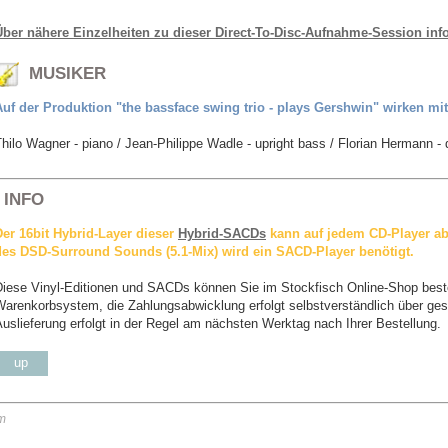
Über nähere Einzelheiten zu dieser Direct-To-Disc-Aufnahme-Session info
MUSIKER
Auf der Produktion "the bassface swing trio - plays Gershwin" wirken mit
hilo Wagner - piano / Jean-Philippe Wadle - upright bass / Florian Hermann -
INFO
Der 16bit Hybrid-Layer dieser
Hybrid-SACDs
kann auf jedem CD-Player ab
des DSD-Surround Sounds (5.1-Mix) wird ein SACD-Player benötigt.
Diese Vinyl-Editionen und SACDs können Sie im Stockfisch Online-Shop beste
Warenkorbsystem, die Zahlungsabwicklung erfolgt selbstverständlich über ges
uslieferung erfolgt in der Regel am nächsten Werktag nach Ihrer Bestellung.
up
m