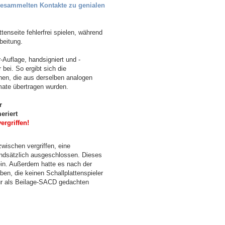
 gesammelten Kontakte zu genialen
tenseite fehlerfrei spielen, während
beitung.
r-Auflage, handsigniert und -
 bei. So ergibt sich die
hen, die aus derselben analogen
mate übertragen wurden.
r
eriert
rgriffen!
nzwischen vergriffen, eine
undsätzlich ausgeschlossen. Dieses
sein. Außerdem hatte es nach der
n, die keinen Schallplattenspieler
nur als Beilage-SACD gedachten