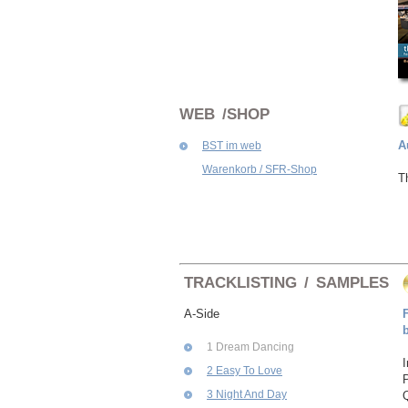
WEB /SHOP
A
BST im web
Warenkorb / SFR-Shop
T
TRACKLISTING / SAMPLES
A-Side
1 Dream Dancing
2 Easy To Love
3 Night And Day
Q