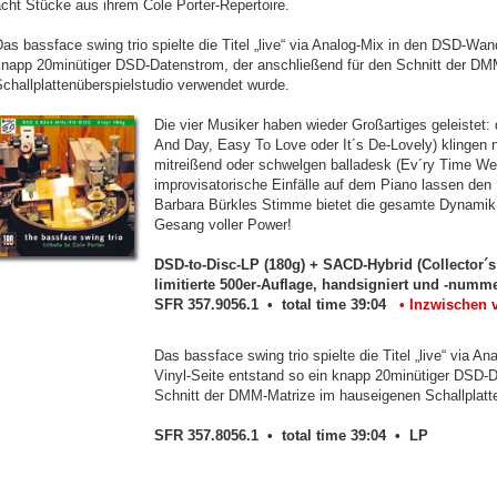
cht Stücke aus ihrem Cole Porter-Repertoire.
as bassface swing trio spielte die Titel „live“ via Analog-Mix in den DSD-Wand
knapp 20minütiger DSD-Datenstrom, der anschließend für den Schnitt der DM
challplattenüberspielstudio verwendet wurde.
Die vier Musiker haben wieder Großartiges geleistet: 
And Day, Easy To Love oder It´s De-Lovely) klingen n
mitreißend oder schwelgen balladesk (Ev´ry Time W
improvisatorische Einfälle auf dem Piano lassen de
Barbara Bürkles Stimme bietet die gesamte Dynamik -
Gesang voller Power!
DSD-to-Disc-LP (180g) + SACD-Hybrid (Collector´s
limitierte 500er-Auflage, handsigniert und -numme
SFR 357.9056.1 • total time 39:04
• Inzwischen ve
Das bassface swing trio spielte die Titel „live“ via 
Vinyl-Seite entstand so ein knapp 20minütiger DSD-D
Schnitt der DMM-Matrize im hauseigenen Schallplatt
SFR 357.8056.1 • total time 39:04 • LP