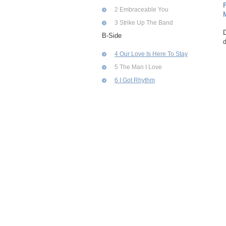
2 Embraceable You
3 Strike Up The Band
D
B-Side
d
4 Our Love Is Here To Stay
5 The Man I Love
6 I Got Rhythm