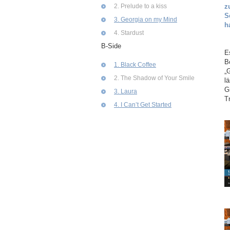
2. Prelude to a kiss
z
S
3. Georgia on my Mind
h
4. Stardust
B-Side
E
B
1. Black Coffee
„
2. The Shadow of Your Smile
l
G
3. Laura
Tr
4. I Can’t Get Started