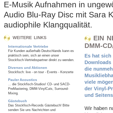
E-Musik Aufnahmen in ungewö
Audio Blu-Ray Disc mit Sara K.
audiophile Klangqualität.
EIN N
WEITERE LINKS
DMM-CD
Internationale Vertriebe
Für Kunden außerhalb Deutschlands kann es
Es hat sic
praktisch sein, sich an einen unser
Stockfisch-Vertriebspartner direkt zu wenden.
Downloads u
Diverses und Aktionen
die nunmehr 
Stockfisch: live - on tour - Events - Konzerte
Musikliebha
Pauler Acoustics
viele mögen
... die Stockfisch-Studios! CD- und SACD-
der Vinyl-P
PreMastering, DMM-VinylCuts, Surround-
Mixing.
und Seitens
Gästebuch
Das Stockfisch-Records Gästebuch! Bitte
Wir haben n
senden Sie uns Nachrichten und