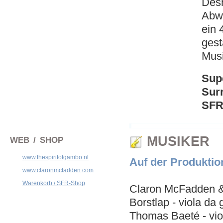
Desh
Abwä
ein 
gest
Musi
Sup
Sur
SFR 
MUSIKER
WEB / SHOP
www.thespiritofgambo.nl
Auf der Produktio
www.claronmcfadden.com
Warenkorb / SFR-Shop
Claron McFadden & 
Borstlap - viola da
Thomas Baeté - vio