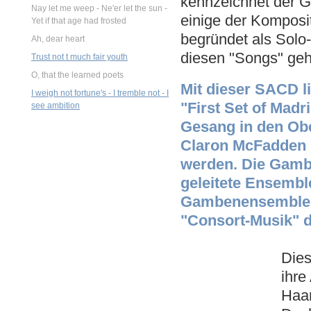
kennzeichnet der 
Nay let me weep - Ne'er let the sun -
einige der Komposi
Yet if that age had frosted
begründet als Solo
Ah, dear heart
diesen "Songs" geh
Trust not t much fair youth
O, that the learned poets
Mit dieser SACD li
I weigh not fortune's - I tremble not - I
"First Set of Madr
see ambition
Gesang in den Ob
Claron McFadden 
werden. Die Gambe
geleitete Ensembl
Gambenensemble de
"Consort-Musik" de
Dies
ihre
Haar