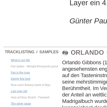
Layer ein 
Günter Pau
ORLANDO G
TRACKLISTING / SAMPLES
What is our life
Orlando Gibbons (1
Fair ladies - Mongst thousands good
angesehensten engl
Fair is the rose
auf den Tasteninst
Dainty fine bird
seine mehrstimmige
Now each flowery bank of May
Berühmtheit. Im Ver
Lais now old
der Anteil an weltl
How art thou thral'd - Farewell
Madrigalbuch wurde
The silver swan