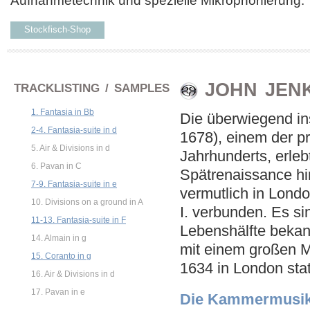
Aufnahmetechnik und spezielle Mikrophonierung.
Stockfisch-Shop
JOHN JENK
TRACKLISTING / SAMPLES
1. Fantasia in Bb
Die überwiegend in
2-4. Fantasia-suite in d
1678), einem der p
5. Air & Divisions in d
Jahrhunderts, erleb
6. Pavan in C
Spätrenaissance hin
7-9. Fantasia-suite in e
vermutlich in Lond
10. Divisions on a ground in A
I. verbunden. Es si
11-13. Fantasia-suite in F
Lebenshälfte beka
14. Almain in g
mit einem großen M
15. Coranto in g
1634 in London stat
16. Air & Divisions in d
17. Pavan in e
Die Kammermusiks