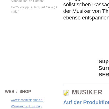
“voor de fiool de Gamba"
solistischen Passa
22-25 Philippus Hacquart: Suite (D
der Musiker von
Th
major)
ebenso entspannen
Sup
Sur
SFR 
MUSIKER
WEB / SHOP
www.thespiritofgambo.nl
Auf der Produktio
Warenkorb / SFR-Shop