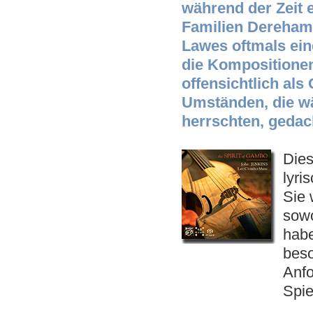
während der Zeit 
Familien Dereham 
Lawes oftmals ein
die Kompositionen
offensichtlich al
Umständen, die w
herrschten, gedac
Dies
lyri
Sie 
sowo
habe
beso
Anfo
Spie