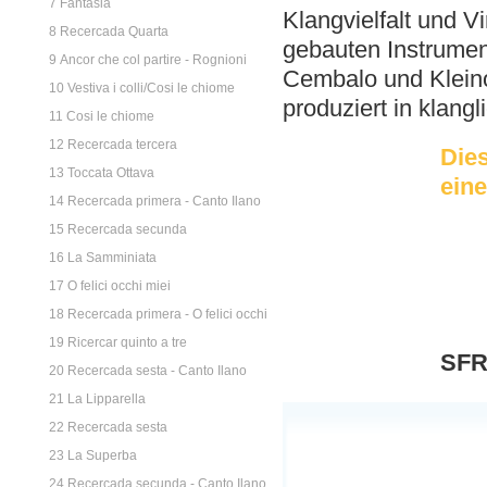
7 Fantasia
Klangvielfalt und Vi
8 Recercada Quarta
gebauten Instrumen
9 Ancor che col partire - Rognioni
Cembalo und Kleino
10 Vestiva i colli/Cosi le chiome
produziert in klang
11 Cosi le chiome
12 Recercada tercera
Dies
13 Toccata Ottava
eine
14 Recercada primera - Canto Ilano
15 Recercada secunda
16 La Samminiata
17 O felici occhi miei
18 Recercada primera - O felici occhi
19 Ricercar quinto a tre
SFR
20 Recercada sesta - Canto Ilano
21 La Lipparella
22 Recercada sesta
23 La Superba
24 Recercada secunda - Canto Ilano