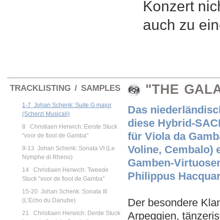
Konzert nic
auch zu ei
"THE GAL
TRACKLISTING / SAMPLES
1-7 Johan Schenk: Suite G major
Das niederländisc
(Scherzi Musicali)
diese Hybrid-SACD
8 Christiaen Herwich: Eerste Stuck
für Viola da Gam
“voor de fiool de Gamba"
Voline, Cembalo) 
9-13 Johan Schenk: Sonata VI (Le
Nymphe di Rheno)
Gamben-Virtuosen
14 Christiaen Herwich: Tweede
Philippus Hacquar
Stuck “voor de fiool de Gamba"
15-20 Johan Schenk: Sonata III
Der besondere Klan
(L’Echo du Danube)
21 Christiaen Herwich: Derde Stuck
Arpeggien, tänzer