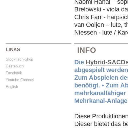
Naomi Hanai – sopra
Brelowski - viola d
Chris Farr - harpsi
van Ooijen – lute, t
Niessen - lute / Ka
INFO
LINKS
Stockfisch-Shop
Die
Hybrid-SACD
Gästebuch
abgespielt werden,
Facebook
Zum Abspielen de
Youtube-Channel
benötigt. • Zum A
English
mehrkanalfähiger
Mehrkanal-Anlage 
Diese Produktionen
Dieser bietet das 