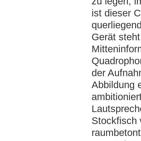
zu legen; 
ist dieser 
querliegen
Gerät steht
Mitteninfo
Quadrophon
der Aufnah
Abbildung 
ambitionier
Lautsprech
Stockfisch 
raumbetont