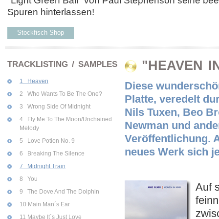
"Light Green Ball" von Paul Stephenson seine be
Spuren hinterlassen!
Stockfisch-Shop
"HEAVEN I
TRACKLISTING / SAMPLES
1 Heaven
Diese wunderschön
2 Who Wants To Be The One?
Platte, veredelt d
3 Wrong Side Of Midnight
Nils Tuxen, Beo B
4 Fly Me To The Moon/Unchained
Newman und anderen
Melody
Veröffentlichung. 
5 Love Potion No. 9
neues Werk sich j
6 Breaking The Silence
7 Midnight Train
8 You
Auf 
9 The Dove And The Dolphin
fein
10 Main Man´s Ear
zwis
11 Maybe It´s Just Love