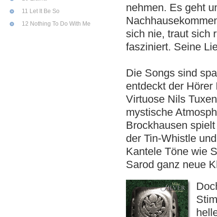
nehmen. Es geht u
11 Let It Be So
Nachhausekommen. V
12 Nothing To Do With Me
sich nie, traut sic
fasziniert. Seine L
Die Songs sind spa
entdeckt der Hörer
Virtuose Nils Tuxen 
mystische Atmosphä
Brockhausen spielt 
der Tin-Whistle und
Kantele Töne wie S
Sarod ganz neue Kl
Doch
Stim
hell