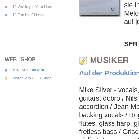
sie i
12 Waiting In Your Heart
Melo
13 Tumble Of Love
auf 
SFR 
MUSIKER
WEB /SHOP
Mike Silver im web
Auf der Produktion
Warenkorb / SFR-Shop
Mike Silver - vocals,
guitars, dobro / Nil
accordion / Jean-Ma
backing vocals / Ro
flutes, glass harp,
fretless bass / Gris