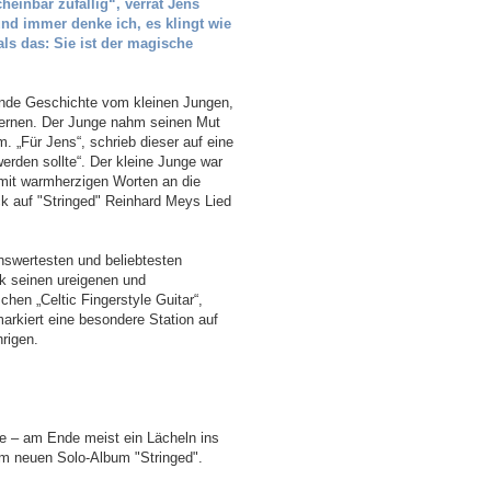
einbar zufällig“, verrät Jens
nd immer denke ich, es klingt wie
ls das: Sie ist der magische
rende Geschichte vom kleinen Jungen,
lernen. Der Junge nahm seinen Mut
 „Für Jens“, schrieb dieser auf eine
erden sollte“. Der kleine Junge war
mit warmherzigen Worten an die
k auf "Stringed" Reinhard Meys Lied
swertesten und beliebtesten
k seinen ureigenen und
chen „Celtic Fingerstyle Guitar“,
arkiert eine besondere Station auf
rigen.
le – am Ende meist ein Lächeln ins
m neuen Solo-Album "Stringed".