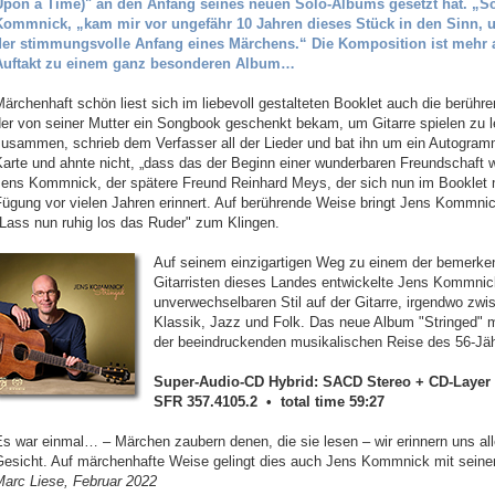
Upon a Time)" an den Anfang seines neuen Solo-Albums gesetzt hat. „Sch
Kommnick, „kam mir vor ungefähr 10 Jahren dieses Stück in den Sinn, u
der stimmungsvolle Anfang eines Märchens.“ Die Komposition ist mehr a
Auftakt zu einem ganz besonderen Album…
ärchenhaft schön liest sich im liebevoll gestalteten Booklet auch die berüh
der von seiner Mutter ein Songbook geschenkt bekam, um Gitarre spielen zu 
usammen, schrieb dem Verfasser all der Lieder und bat ihn um ein Autogramm.
arte und ahnte nicht, „dass das der Beginn einer wunderbaren Freundschaft w
Jens Kommnick, der spätere Freund Reinhard Meys, der sich nun im Booklet 
Fügung vor vielen Jahren erinnert. Auf berührende Weise bringt Jens Kommnic
"Lass nun ruhig los das Ruder" zum Klingen.
Auf seinem einzigartigen Weg zu einem der bemerken
Gitarristen dieses Landes entwickelte Jens Kommnic
unverwechselbaren Stil auf der Gitarre, irgendwo zwis
Klassik, Jazz und Folk. Das neue Album "Stringed" m
der beeindruckenden musikalischen Reise des 56-Jäh
Super-Audio-CD Hybrid: SACD Stereo + CD-Layer
SFR 357.4105.2 • total time 59:27
s war einmal… – Märchen zaubern denen, die sie lesen – wir erinnern uns al
Gesicht. Auf märchenhafte Weise gelingt dies auch Jens Kommnick mit seine
Marc Liese, Februar 2022