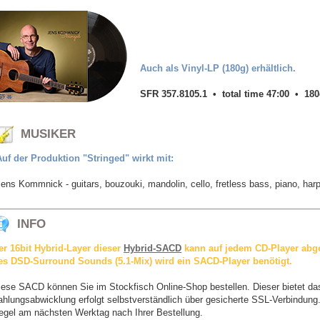
Auch als Vinyl-LP (180g) erhältlich.
SFR 357.8105.1 • total time 47:00 • 18
MUSIKER
Auf der Produktion "Stringed" wirkt mit:
ens Kommnick - guitars, bouzouki, mandolin, cello, fretless bass, piano, har
INFO
er 16bit Hybrid-Layer dieser
Hybrid-SACD
kann auf jedem CD-Player abg
es DSD-Surround Sounds (5.1-Mix) wird ein SACD-Player benötigt.
iese SACD können Sie im Stockfisch Online-Shop bestellen. Dieser bietet d
ahlungsabwicklung erfolgt selbstverständlich über gesicherte SSL-Verbindung. 
egel am nächsten Werktag nach Ihrer Bestellung.