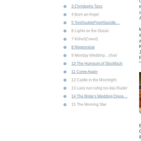
3 Christophs Tanz
4 Born an Angel
5 TonDoubleFisel/Gavotte…
M
6 Lights on the Ocean
7 Kühe!(Cows!)
z
K
8 Regenreise
9 Monday Wedding…chair
10 The Humours of Stockfisch
11 Come Again
12 Castle in the Moonlight
13 Lass nun ruhig los das Ruder
14 The Bride’s Wedding Dress…
15 The Morning Star
E